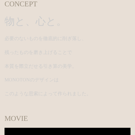
CONCEPT
物と、心と。
必要のないものを徹底的に削ぎ落し、
残ったものを磨き上げることで
本質を際立だせる引き算の美学。
MONOTONのデザインは
このような思索によって作られました。
MOVIE