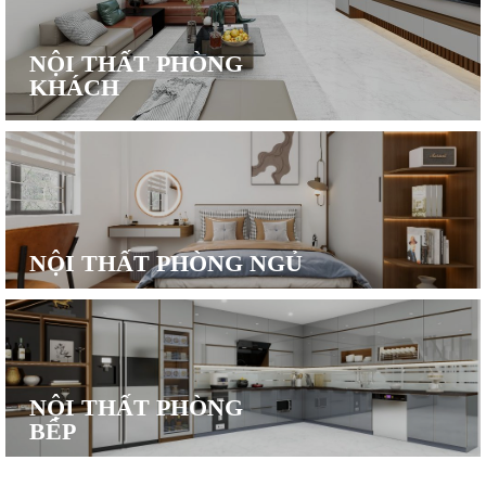
NỘI THẤT PHÒNG
KHÁCH
NỘI THẤT PHÒNG NGỦ
NỘI THẤT PHÒNG
BẾP